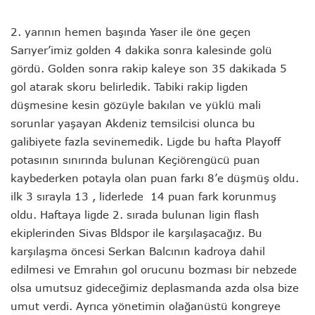
2. yarının hemen başında Yaser ile öne geçen
Sarıyer’imiz golden 4 dakika sonra kalesinde golü
gördü. Golden sonra rakip kaleye son 35 dakikada 5
gol atarak skoru belirledik. Tabiki rakip ligden
düşmesine kesin gözüyle bakılan ve yüklü mali
sorunlar yaşayan Akdeniz temsilcisi olunca bu
galibiyete fazla sevinemedik. Ligde bu hafta Playoff
potasının sınırında bulunan Keçiörengücü puan
kaybederken potayla olan puan farkı 8’e düşmüş oldu.
ilk 3 sırayla 13 , liderlede 14 puan fark korunmuş
oldu. Haftaya ligde 2. sırada bulunan ligin flash
ekiplerinden Sivas Bldspor ile karşılaşacağız. Bu
karşılaşma öncesi Serkan Balcının kadroya dahil
edilmesi ve Emrahın gol orucunu bozması bir nebzede
olsa umutsuz gideceğimiz deplasmanda azda olsa bize
umut verdi. Ayrıca yönetimin olağanüstü kongreye