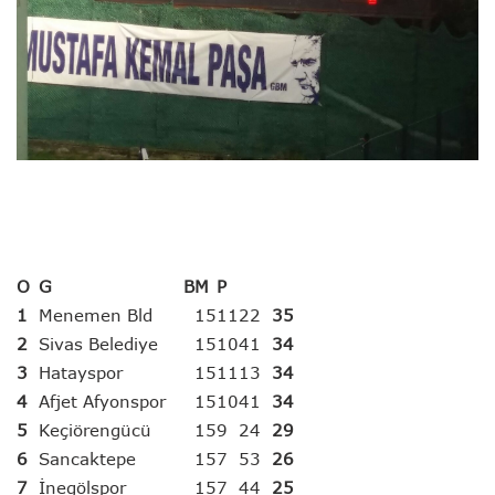
O
G
B
M
P
1
Menemen Bld
15
11
2
2
35
2
Sivas Belediye
15
10
4
1
34
3
Hatayspor
15
11
1
3
34
4
Afjet Afyonspor
15
10
4
1
34
5
Keçiörengücü
15
9
2
4
29
6
Sancaktepe
15
7
5
3
26
7
İnegölspor
15
7
4
4
25