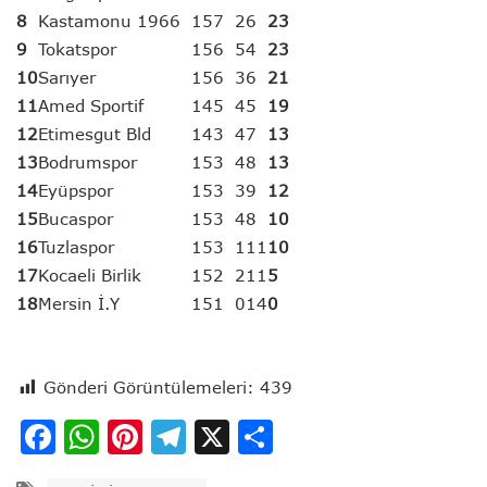
8
Kastamonu 1966
15
7
2
6
23
9
Tokatspor
15
6
5
4
23
10
Sarıyer
15
6
3
6
21
11
Amed Sportif
14
5
4
5
19
12
Etimesgut Bld
14
3
4
7
13
13
Bodrumspor
15
3
4
8
13
14
Eyüpspor
15
3
3
9
12
15
Bucaspor
15
3
4
8
10
16
Tuzlaspor
15
3
1
11
10
17
Kocaeli Birlik
15
2
2
11
5
18
Mersin İ.Y
15
1
0
14
0
Gönderi Görüntülemeleri:
439
Facebook
WhatsApp
Pinterest
Telegram
X
Share