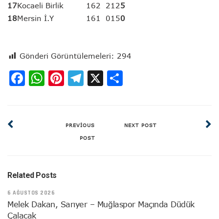
17
Kocaeli Birlik
16
2
2
12
5
18
Mersin İ.Y
16
1
0
15
0
Gönderi Görüntülemeleri:
294
Facebook
WhatsApp
Pinterest
Telegram
X
Share
PREVIOUS
NEXT POST
POST
Related Posts
6 AĞUSTOS 2026
Melek Dakan, Sarıyer – Muğlaspor Maçında Düdük
Çalacak