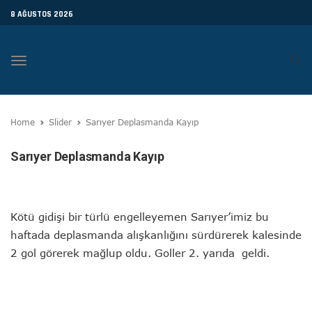
8 AĞUSTOS 2026
Toggle
navigation
Home
Slider
Sarıyer Deplasmanda Kayıp
Sarıyer Deplasmanda Kayıp
Kötü gidişi bir türlü engelleyemen Sarıyer’imiz bu
haftada deplasmanda alışkanlığını sürdürerek kalesinde
2 gol görerek mağlup oldu. Goller 2. yarıda geldi.