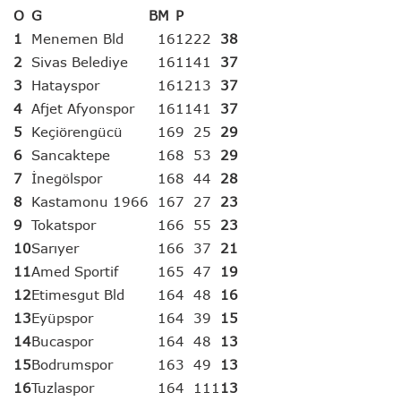
O
G
B
M
P
1
Menemen Bld
16
12
2
2
38
2
Sivas Belediye
16
11
4
1
37
3
Hatayspor
16
12
1
3
37
4
Afjet Afyonspor
16
11
4
1
37
5
Keçiörengücü
16
9
2
5
29
6
Sancaktepe
16
8
5
3
29
7
İnegölspor
16
8
4
4
28
8
Kastamonu 1966
16
7
2
7
23
9
Tokatspor
16
6
5
5
23
10
Sarıyer
16
6
3
7
21
11
Amed Sportif
16
5
4
7
19
12
Etimesgut Bld
16
4
4
8
16
13
Eyüpspor
16
4
3
9
15
14
Bucaspor
16
4
4
8
13
15
Bodrumspor
16
3
4
9
13
16
Tuzlaspor
16
4
1
11
13