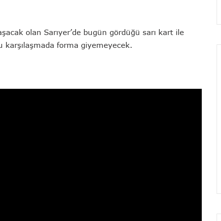
şacak olan Sarıyer’de bugün gördüğü sarı kart ile
 bu karşılaşmada forma giyemeyecek.