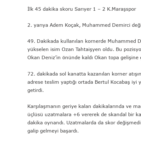
İlk 45 dakika skoru Sarıyer 1 – 2 K.Maraşspor
2. yarıya Adem Koçak, Muhammed Demirci değişik
49. Dakikada kullanılan kornerde Muhammed Dem
yükselen isim Ozan Tahtaişyen oldu. Bu pozisyon
Okan Deniz’in önünde kaldı Okan topa gelişine ç
72. dakikada sol kanatta kazanılan korner atı
adrese teslim yaptığı ortada Bertul Kocabaş iyi y
getirdi.
Karşılaşmanın geriye kalan dakikalarında ve 
üçlüsü uzatmalara +6 vererek de skandal bir kar
dakika oynandı. Uzatmalarda da skor değişmedi
galip gelmeyi başardı.