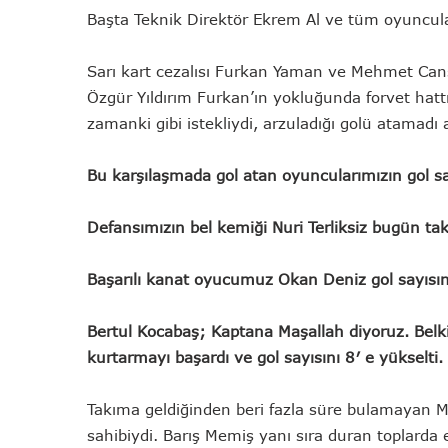
Başta Teknik Direktör Ekrem Al ve tüm oyuncular
Sarı kart cezalısı Furkan Yaman ve Mehmet Can
Özgür Yıldırım Furkan’ın yokluğunda forvet ha
zamanki gibi istekliydi, arzuladığı golü atamadı 
Bu karşılaşmada gol atan oyuncularımızın gol sa
Defansımızın bel kemiği Nuri Terliksiz bugün takı
Başarılı kanat oyucumuz Okan Deniz gol sayısını
Bertul Kocabaş; Kaptana Maşallah diyoruz. Belki
kurtarmayı başardı ve gol sayısını 8′ e yükselti.
Takıma geldiğinden beri fazla süre bulamayan M
sahibiydi. Barış Memiş yanı sıra duran toplarda et