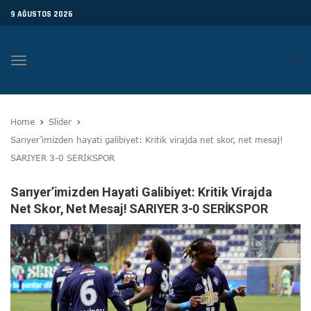
9 AĞUSTOS 2026
Toggle
navigation
Home
Slider
Sarıyer’imizden hayati galibiyet: Kritik virajda net skor, net mesaj!
SARIYER 3-0 SERİKSPOR
Sarıyer’imizden Hayati Galibiyet: Kritik Virajda
Net Skor, Net Mesaj! SARIYER 3-0 SERİKSPOR