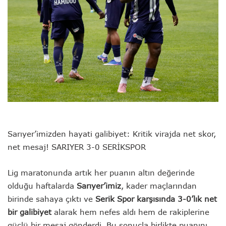
Sarıyer’imizden hayati galibiyet: Kritik virajda net skor,
net mesaj! SARIYER 3-0 SERİKSPOR
Lig maratonunda artık her puanın altın değerinde
olduğu haftalarda
Sarıyer’imiz
, kader maçlarından
birinde sahaya çıktı ve
Serik Spor karşısında 3-0’lık net
bir galibiyet
alarak hem nefes aldı hem de rakiplerine
güçlü bir mesaj gönderdi. Bu sonuçla birlikte puanını