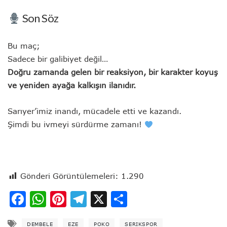
Son Söz
Bu maç;
Sadece bir galibiyet değil…
Doğru zamanda gelen bir reaksiyon, bir karakter koyuş
ve yeniden ayağa kalkışın ilanıdır.
Sarıyer’imiz inandı, mücadele etti ve kazandı.
Şimdi bu ivmeyi sürdürme zamanı!
Gönderi Görüntülemeleri:
1.290
Facebook
WhatsApp
Pinterest
Telegram
X
Share
DEMBELE
EZE
POKO
SERIKSPOR