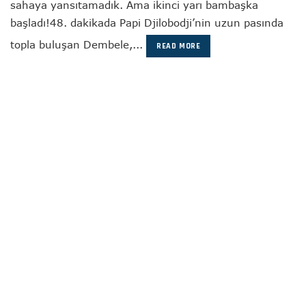
sahaya yansıtamadık. Ama ikinci yarı bambaşka
başladı!48. dakikada Papi Djilobodji’nin uzun pasında
topla buluşan Dembele,...
READ MORE