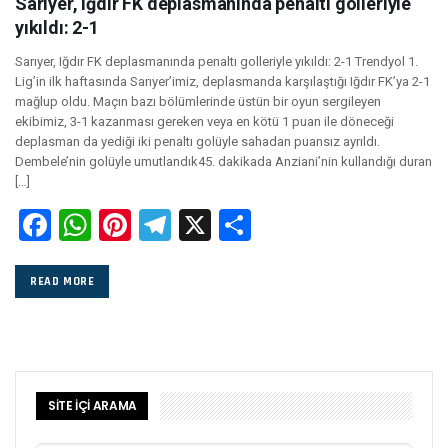
Sarıyer, Iğdır FK deplasmanında penaltı golleriyle
yıkıldı: 2-1
Sarıyer, Iğdır FK deplasmanında penaltı golleriyle yıkıldı: 2-1 Trendyol 1.
Lig’in ilk haftasında Sarıyer’imiz, deplasmanda karşılaştığı Iğdır FK’ya 2-1
mağlup oldu. Maçın bazı bölümlerinde üstün bir oyun sergileyen
ekibimiz, 3-1 kazanması gereken veya en kötü 1 puan ile döneceği
deplasman da yediği iki penaltı golüyle sahadan puansız ayrıldı.
Dembele’nin golüyle umutlandık45. dakikada Anziani’nin kullandığı duran
[…]
Facebook
WhatsApp
Pinterest
Telegram
X
Share
READ MORE
SİTE İÇİ ARAMA