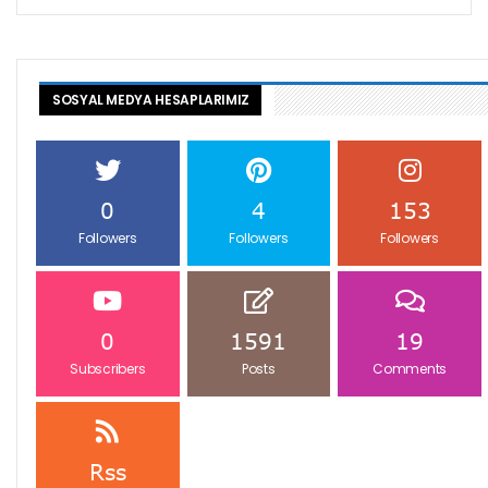
SOSYAL MEDYA HESAPLARIMIZ
0
4
153
Followers
Followers
Followers
0
1591
19
Subscribers
Posts
Comments
Rss