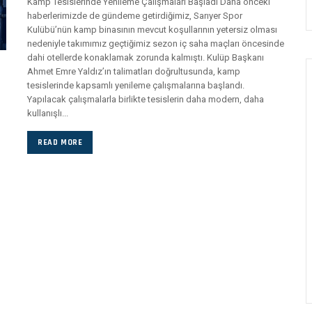
Kamp Tesislerinde Yenileme Çalışmaları Başladı Daha önceki
haberlerimizde de gündeme getirdiğimiz, Sarıyer Spor
Kulübü’nün kamp binasının mevcut koşullarının yetersiz olması
nedeniyle takımımız geçtiğimiz sezon iç saha maçları öncesinde
dahi otellerde konaklamak zorunda kalmıştı. Kulüp Başkanı
Ahmet Emre Yaldız’ın talimatları doğrultusunda, kamp
tesislerinde kapsamlı yenileme çalışmalarına başlandı.
Yapılacak çalışmalarla birlikte tesislerin daha modern, daha
kullanışlı...
READ MORE