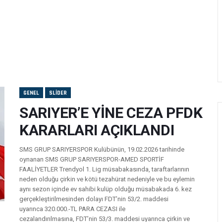
GENEL
SLIDER
SARIYER’E YİNE CEZA PFDK
KARARLARI AÇIKLANDI
SMS GRUP SARIYERSPOR Kulübünün, 19.02.2026 tarihinde
oynanan SMS GRUP SARIYERSPOR-AMED SPORTİF
FAALİYETLER Trendyol 1. Lig müsabakasında, taraftarlarının
neden olduğu çirkin ve kötü tezahürat nedeniyle ve bu eylemin
aynı sezon içinde ev sahibi kulüp olduğu müsabakada 6. kez
gerçekleştirilmesinden dolayı FDT’nin 53/2. maddesi
uyarınca 320.000.-TL PARA CEZASI ile
cezalandırılmasına, FDT’nin 53/3. maddesi uyarınca çirkin ve