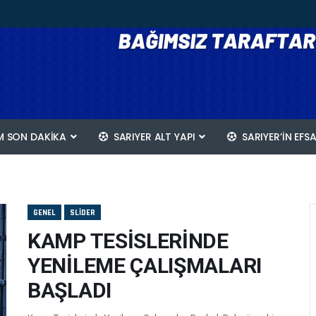
 SON DAKİKA
SARIYER ALT YAPI
SARIYER’IN EFS
GENEL
SLIDER
KAMP TESİSLERİNDE
YENİLEME ÇALIŞMALARI
BAŞLADI