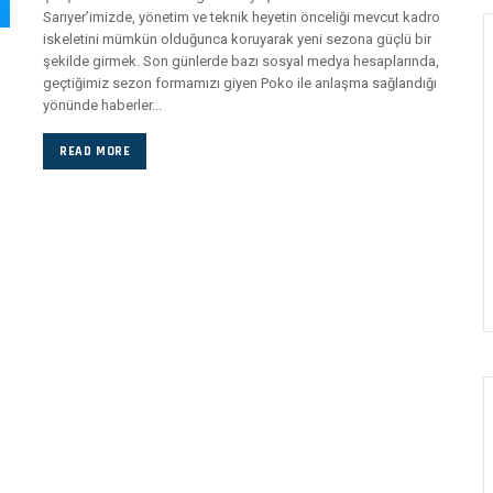
Sarıyer’imizde, yönetim ve teknik heyetin önceliği mevcut kadro
iskeletini mümkün olduğunca koruyarak yeni sezona güçlü bir
şekilde girmek. Son günlerde bazı sosyal medya hesaplarında,
geçtiğimiz sezon formamızı giyen Poko ile anlaşma sağlandığı
yönünde haberler...
READ MORE