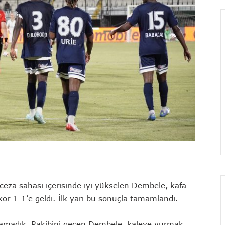
 ceza sahası içerisinde iyi yükselen Dembele, kafa
or 1-1’e geldi. İlk yarı bu sonuçla tamamlandı.
lanamadık. Rakibini geçen Dembele, kaleye vurmak