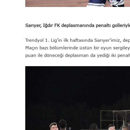
Sarıyer, Iğdır FK deplasmanında penaltı golleriyle
Trendyol 1. Lig’in ilk haftasında Sarıyer’imiz, d
Maçın bazı bölümlerinde üstün bir oyun sergil
puan ile döneceği deplasman da yediği iki penalt