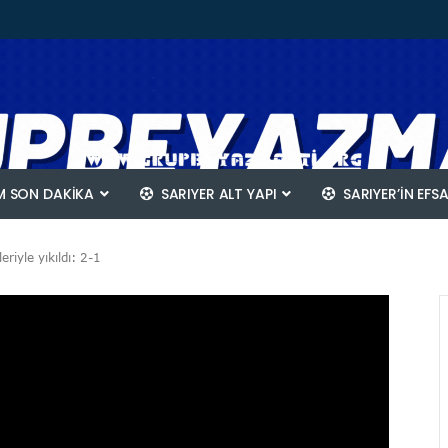
 SON DAKİKA
SARIYER ALT YAPI
SARIYER’IN EFS
riyle yıkıldı: 2-1