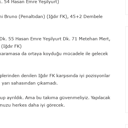
. 54 Hasan Emre Yeşilyurt)
ni Bruno (Penaltıdan) (Iğdır FK), 45+2 Dembele
k. 55 Hasan Emre Yeşilyurt Dk. 71 Metehan Mert,
 (Iğdır FK)
çıkaramasa da ortaya koyduğu mücadele ile gelecek
plerinden denilen Iğdır FK karşısında iyi pozisyonlar
i yarı sahasından çıkamadı.
up ayrıldık. Ama bu takıma güvenmeliyiz. Yapılacak
umuzu herkes daha iyi görecek.