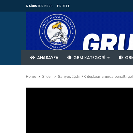
6 AĞUSTOS 2026
PROFILE
ANASAYFA
GBM KATEGORİ
GBM
Home
Slider
Sarıyer, Iğdır FK deplasmanında penaltı golle