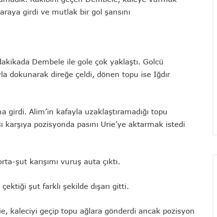
raya girdi ve mutlak bir gol şansını
 dakikada Dembele ile gole çok yaklaştı. Golcü
 dokunarak direğe çeldi, dönen topu ise Iğdır
a girdi. Alim’in kafayla uzaklaştıramadığı topu
 karşıya pozisyonda pasını Urie’ye aktarmak istedi
ta-şut karışımı vuruş auta çıktı.
ktiği şut farklı şekilde dışarı gitti.
e, kaleciyi geçip topu ağlara gönderdi ancak pozisyon