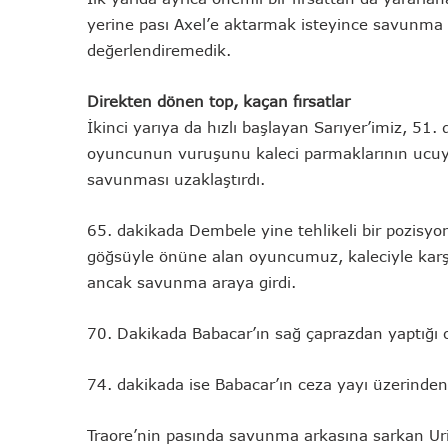
yerine pası Axel’e aktarmak isteyince savunma a
değerlendiremedik.
Direkten dönen top, kaçan fırsatlar
İkinci yarıya da hızlı başlayan Sarıyer’imiz, 51.
oyuncunun vuruşunu kaleci parmaklarının ucuyla
savunması uzaklaştırdı.
65. dakikada Dembele yine tehlikeli bir pozisyon
göğsüyle önüne alan oyuncumuz, kaleciyle karşı
ancak savunma araya girdi.
70. Dakikada Babacar’ın sağ çaprazdan yaptığı or
74. dakikada ise Babacar’ın ceza yayı üzerinden çe
Traore’nin pasında savunma arkasına sarkan Uri