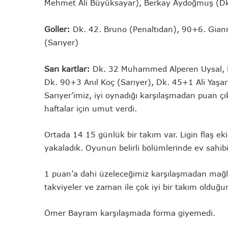
Mehmet Ali Büyüksayar), Berkay Aydoğmuş (Dk
Goller:
Dk. 42. Bruno (Penaltıdan), 90+6. Gian
(Sarıyer)
Sarı kartlar:
Dk. 32 Muhammed Alperen Uysal, D
Dk. 90+3 Anıl Koç (Sarıyer), Dk. 45+1 Ali Yaşar
Sarıyer’imiz, iyi oynadığı karşılaşmadan puan 
haftalar için umut verdi.
Ortada 14 15 günlük bir takım var. Ligin flaş eki
yakaladık. Oyunun belirli bölümlerinde ev sahib
1 puan’a dahi üzeleceğimiz karşılaşmadan mağl
takviyeler ve zaman ile çok iyi bir takım olduğ
Ömer Bayram karşılaşmada forma giyemedi.