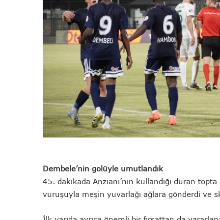
Dembele’nin golüyle umutlandık
45. dakikada Anziani’nin kullandığı duran topta
vuruşuyla meşin yuvarlağı ağlara gönderdi ve sk
İlk yarıda ayrıca önemli bir fırsattan da yarar