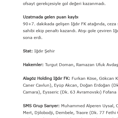
ofsayt gerekçesiyle gol değeri kazanmadı.
Uzatmada gelen puan kaybı
90+7. dakikada gelişen Iğdır FK atağında, ceza
sahibi ekip penaltı kazandı. Atışı gole çeviren I
sona erdi.
Stat:
Iğdır Şehir
Hakemler:
Turgut Doman, Ramazan Ufuk Avdaş
Alagöz Holding Iğdır FK:
Furkan Köse, Gökcan Ka
Caner Cavlun), Eyüp Akcan, Doğan Erdoğan (Dk
Camara), Eysseric (Dk. 63 Avramovskı) Fofana
SMS Grup Sarıyer:
Muhammed Alperen Uysal, Oğ
Mert, Djilobodji, Dembele, Traore (Dk. 77 Fethi