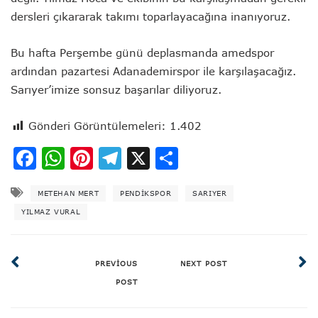
dersleri çıkararak takımı toparlayacağına inanıyoruz.
Bu hafta Perşembe günü deplasmanda amedspor
ardından pazartesi Adanademirspor ile karşılaşacağız.
Sarıyer’imize sonsuz başarılar diliyoruz.
Gönderi Görüntülemeleri:
1.402
Facebook
WhatsApp
Pinterest
Telegram
X
Share
METEHAN MERT
PENDIKSPOR
SARIYER
YILMAZ VURAL
PREVIOUS
NEXT POST
POST