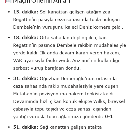
Maçın Önemli Anları
15. dakika:
Sol kanattan gelişen atağımızda
Regattin’in pasıyla ceza sahasında topla buluşan
Dembele’nin vuruşunu kaleci Deniz kornere çeldi.
18. dakika:
Orta sahadan dripling ile çıkan
Regattin’in pasında Dembele rakibin müdahalesiyle
yerde kaldı. İlk anda devam kararı veren hakem,
VAR uyarısıyla faulü verdi. Anziani’nin kullandığı
serbest vuruş barajdan döndü.
31. dakika:
Oğuzhan Berberoğlu’nun ortasında
ceza sahasında rakip müdahalesiyle yere düşen
Metahan’ın pozisyonuna hakem tepkisiz kaldı.
Devamında hızlı çıkan konuk ekipte Wilks, bireysel
çabasıyla topu taşıdı ve ceza sahası dışından
yaptığı vuruşla topu ağlarımıza gönderdi:
0-1
51. dakika:
Sağ kanattan gelişen atakta