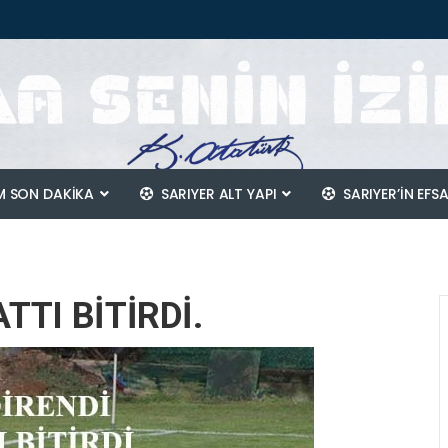
 SON DAKİKA
SARIYER ALT YAPI
SARIYER’IN EFS
ATTI BİTİRDİ.