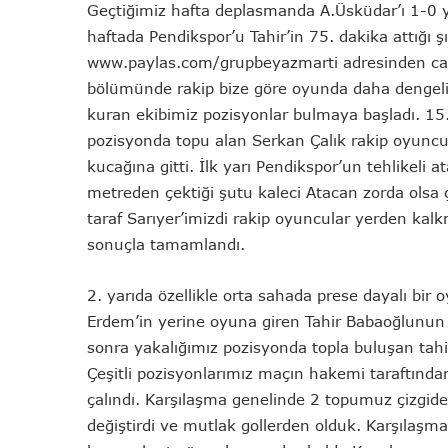
Geçtiğimiz hafta deplasmanda A.Üsküdar’ı 1-0 ye
haftada Pendikspor’u Tahir’in 75. dakika attığı ş
www.paylas.com/grupbeyazmarti adresinden canlı
bölümünde rakip bize göre oyunda daha dengeli 
kuran ekibimiz pozisyonlar bulmaya başladı. 15.
pozisyonda topu alan Serkan Çalık rakip oyuncu
kucağına gitti. İlk yarı Pendikspor’un tehlikeli
metreden çektiği şutu kaleci Atacan zorda olsa ç
taraf Sarıyer’imizdi rakip oyuncular yerden kal
sonuçla tamamlandı.
2. yarıda özellikle orta sahada prese dayalı bi
Erdem’in yerine oyuna giren Tahir Babaoğlunun 7
sonra yakalığımız pozisyonda topla buluşan tahir
Çeşitli pozisyonlarımız maçın hakemi taraftından
çalındı. Karşılaşma genelinde 2 topumuz çizgi
değiştirdi ve mutlak gollerden olduk. Karşılaşm