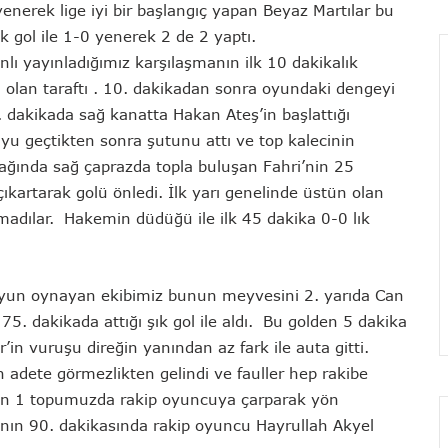
nerek lige iyi bir başlangıç yapan Beyaz Martılar bu
ık gol ile 1-0 yenerek 2 de 2 yaptı.
 yayınladığımız karşılaşmanın ilk 10 dakikalık
olan taraftı . 10. dakikadan sonra oyundaki dengeyi
 dakikada sağ kanatta Hakan Ateş’in başlattığı
yu geçtikten sonra şutunu attı ve top kalecinin
 atağında sağ çaprazda topla buluşan Fahri’nin 25
ıkartarak golü önledi. İlk yarı genelinde üstün olan
kmadılar. Hakemin düdüğü ile ilk 45 dakika 0-0 lık
r oyun oynayan ekibimiz bunun meyvesini 2. yarıda Can
5. dakikada attığı şık gol ile aldı. Bu golden 5 dakika
’in vuruşu direğin yanından az fark ile auta gitti.
 adete görmezlikten gelindi ve fauller hep rakibe
den 1 topumuzda rakip oyuncuya çarparak yön
anın 90. dakikasında rakip oyuncu Hayrullah Akyel