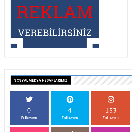
SOSYAL MEDYA HESAPLARIMIZ
0
4
153
Followers
Followers
Followers