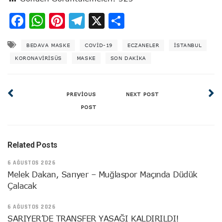
Facebook
WhatsApp
Pinterest
Telegram
X
Share
BEDAVA MASKE
COVID-19
ECZANELER
ISTANBUL
KORONAVİRİSÜS
MASKE
SON DAKIKA
PREVIOUS
NEXT POST
POST
Related Posts
6 AĞUSTOS 2026
Melek Dakan, Sarıyer – Muğlaspor Maçında Düdük
Çalacak
6 AĞUSTOS 2026
SARIYER’DE TRANSFER YASAĞI KALDIRILDI!