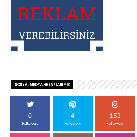
SOSYAL MEDYA HESAPLARIMIZ
0
4
153
Followers
Followers
Followers