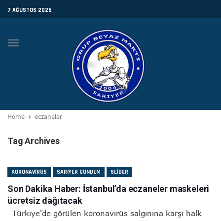
7 AĞUSTOS 2026
Toggle
navigation
Home
eczaneler
Tag Archives
KORONAVIRÜS
SARIYER GÜNDEM
SLIDER
Son Dakika Haber: İstanbul’da eczaneler maskeleri
ücretsiz dağıtacak
Türkiye'de görülen koronavirüs salgınına karşı halk