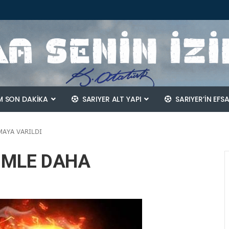
 SON DAKİKA
SARIYER ALT YAPI
SARIYER’IN EFS
MAYA VARILDI
SİMLE DAHA