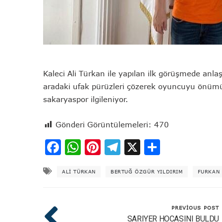
Kaleci Ali Türkan ile yapılan ilk görüşmede anl
aradaki ufak pürüzleri çözerek oyuncuyu önümü
sakaryaspor ilgileniyor.
Gönderi Görüntülemeleri:
470
Facebook
WhatsApp
Pinterest
Telegram
X
Share
ALI TÜRKAN
BERTUĞ ÖZGÜR YILDIRIM
FURKAN
PREVIOUS POST
SARIYER HOCASINI BULDU