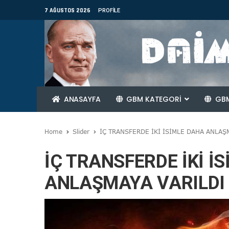
7 AĞUSTOS 2026
PROFILE
ANASAYFA
GBM KATEGORİ
GBM
Home
Slider
İÇ TRANSFERDE İKİ İSİMLE DAHA ANLAŞ
İÇ TRANSFERDE İKİ İ
ANLAŞMAYA VARILDI