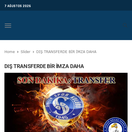
7 AĞUSTOS 2026
Toggle
navigation
Home
Slider
DIŞ TRANSFERDE BİR İMZA DAHA
DIŞ TRANSFERDE BİR İMZA DAHA