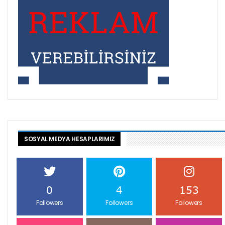
SOSYAL MEDYA HESAPLARIMIZ
0
4
153
Followers
Followers
Followers