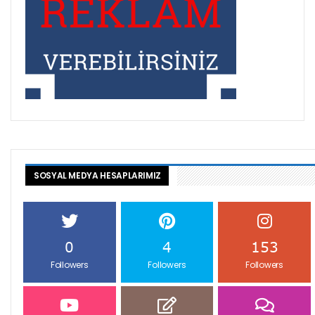
SOSYAL MEDYA HESAPLARIMIZ
0
4
153
Followers
Followers
Followers