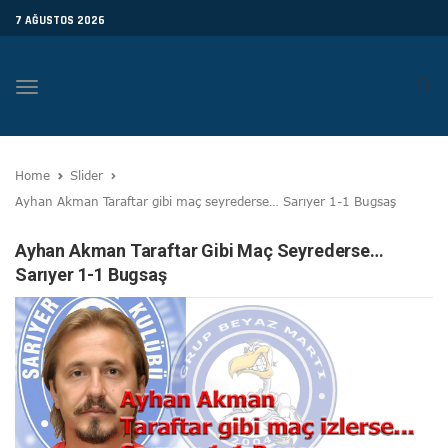
7 AĞUSTOS 2026
Toggle
navigation
Home
Slider
Ayhan Akman Taraftar gibi maç seyrederse… Sarıyer 1-1 Bugsaş
Ayhan Akman Taraftar Gibi Maç Seyrederse…
Sarıyer 1-1 Bugsaş