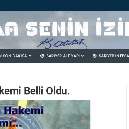
 SON DAKİKA
SARIYER ALT YAPI
SARIYER’IN EFS
emi Belli Oldu.