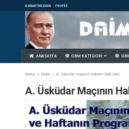
6 AĞUSTOS 2026
PROFILE
ANASAYFA
GBM KATEGORİ
GBM
Home
Slider
A. Üsküdar maçının hakemi belli oldu.
A. Üsküdar Maçının Hak