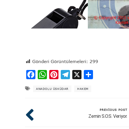
Gönderi Görüntülemeleri:
299
Facebook
WhatsApp
Pinterest
Telegram
X
Share
ANADOLU ÜSKÜDAR
HAKEM
PREVIOUS POST
Zemin S.O.S. Veriyor.