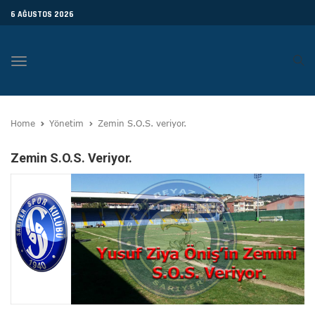
6 AĞUSTOS 2026
Toggle
navigation
Home
Yönetim
Zemin S.O.S. veriyor.
Zemin S.O.S. Veriyor.