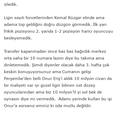
izledik.
Ligin sayılı forvetlerinden Kemal Rüzgar elinde ama
adama top geldiğini doğru düzgün görmedik. İlk yarı
frikik pozisyonu 2. yarıda 1-2 pozisyon harici oyuncuyu
besleyemedik.
Transfer kapanmadan önce bas bas bağırdık merkez
orta saha bir 10 numara lazım diye bu takıma ama
dinletemedik. Şimdi diyenler olacak daha 3. hafta çok
keskin konuşuyorsunuz ama Cumanın gelişi
Perşembe’den belli Onur Eriş’i aldık 10 milyon civarı da
bir maliyeti var iyi güzel ligin bilinen üst düzey
oyuncularından ama biz 10 milyon’tl yi sol bek de
oynasın diye mi vermedik. Adamı yerinde kullan bu işi
Onur’a sorsanız eminiz ki oda mutlu değildir.