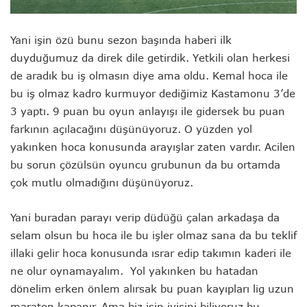
Yani işin özü bunu sezon başında haberi ilk
duyduğumuz da direk dile getirdik. Yetkili olan herkesi
de aradık bu iş olmasın diye ama oldu. Kemal hoca ile
bu iş olmaz kadro kurmuyor dediğimiz Kastamonu 3’de
3 yaptı. 9 puan bu oyun anlayışı ile gidersek bu puan
farkının açılacağını düşünüyoruz. O yüzden yol
yakınken hoca konusunda arayışlar zaten vardır. Acilen
bu sorun çözülsün oyuncu grubunun da bu ortamda
çok mutlu olmadığını düşünüyoruz.
Yani buradan parayı verip düdüğü çalan arkadaşa da
selam olsun bu hoca ile bu işler olmaz sana da bu teklif
illaki gelir hoca konusunda ısrar edip takımın kaderi ile
ne olur oynamayalım. Yol yakınken bu hatadan
dönelim erken önlem alırsak bu puan kayıpları lig uzun
maraton kapanır. Ama biz işin iyisini biliyoruz bu