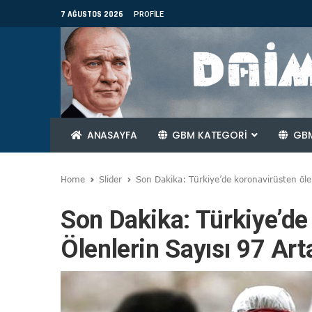
7 AĞUSTOS 2026
PROFILE
ANASAYFA
GBM KATEGORİ
GBM
Home
Slider
Son Dakika: Türkiye’de koronavirüsten ölen
Son Dakika: Türkiye’de
Ölenlerin Sayısı 97 Ar