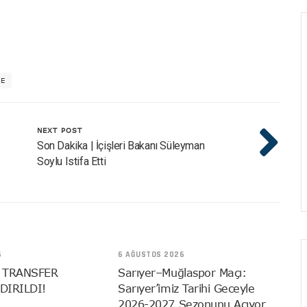
YE
NEXT POST
Son Dakika | İçişleri Bakanı Süleyman
Soylu Istifa Etti
6
6 AĞUSTOS 2026
 TRANSFER
Sarıyer–Muğlaspor Maçı:
DIRILDI!
Sarıyer’imiz Tarihi Geceyle
2026-2027 Sezonunu Açıyor