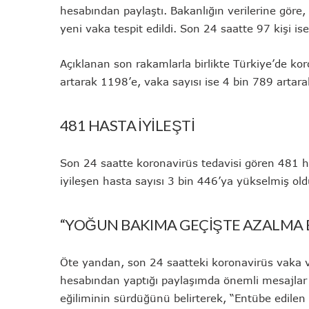
hesabından paylaştı. Bakanlığın verilerine göre,
yeni vaka tespit edildi. Son 24 saatte 97 kişi i
Açıklanan son rakamlarla birlikte Türkiye’de ko
artarak 1198’e, vaka sayısı ise 4 bin 789 artar
481 HASTA İYİLEŞTİ
Son 24 saatte koronavirüs tedavisi gören 481 h
iyileşen hasta sayısı 3 bin 446’ya yükselmiş old
“YOĞUN BAKIMA GEÇİŞTE AZALMA E
Öte yandan, son 24 saatteki koronavirüs vaka v
hesabından yaptığı paylaşımda önemli mesajlar
eğiliminin sürdüğünü belirterek, “Entübe edilen