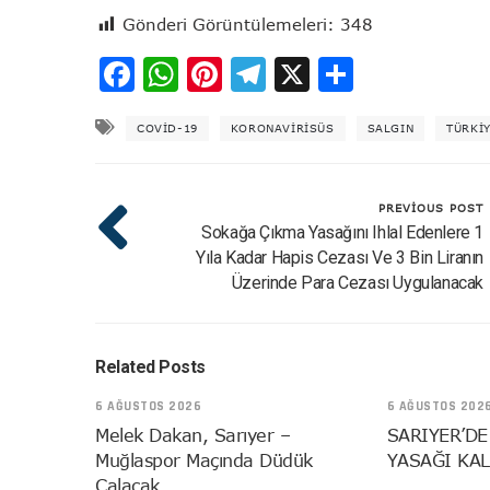
Gönderi Görüntülemeleri:
348
Facebook
WhatsApp
Pinterest
Telegram
X
Share
COVID-19
KORONAVİRİSÜS
SALGIN
TÜRKI
PREVIOUS POST
Sokağa Çıkma Yasağını Ihlal Edenlere 1
Yıla Kadar Hapis Cezası Ve 3 Bin Liranın
Üzerinde Para Cezası Uygulanacak
Related Posts
6 AĞUSTOS 2026
6 AĞUSTOS 202
Melek Dakan, Sarıyer –
SARIYER’DE
Muğlaspor Maçında Düdük
YASAĞI KAL
Çalacak