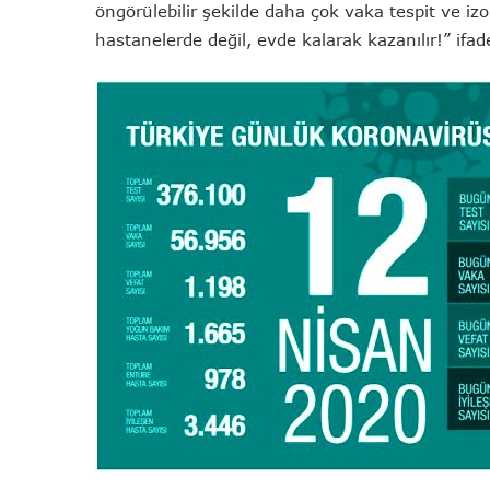
öngörülebilir şekilde daha çok vaka tespit ve iz
hastanelerde değil, evde kalarak kazanılır!” ifade