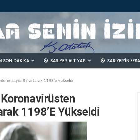
 SON DAKİKA
SARIYER ALT YAPI
SARIYER’IN EFS
lerin sayısı 97 artarak 1198’e yükseldi
 Koronavirüsten
tarak 1198’e Yükseldi