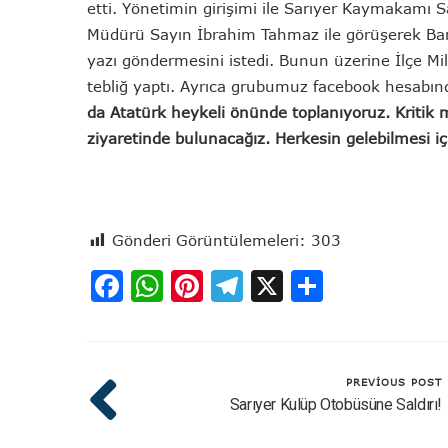
etti. Yönetimin girişimi ile Sarıyer Kaymakamı S
Müdürü Sayın İbrahim Tahmaz ile görüşerek Bandı
yazı göndermesini istedi. Bunun üzerine İlçe Mi
tebliğ yaptı. Ayrıca grubumuz facebook hesabınd
da Atatürk heykeli önünde toplanıyoruz. Kritik
ziyaretinde bulunacağız. Herkesin gelebilmesi iç
Gönderi Görüntülemeleri:
303
Facebook
WhatsApp
Pinterest
Telegram
X
Share
PREVIOUS POST
Sarıyer Kulüp Otobüsüne Saldırı!