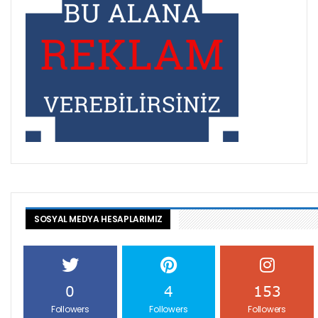
SOSYAL MEDYA HESAPLARIMIZ
0
4
153
Followers
Followers
Followers