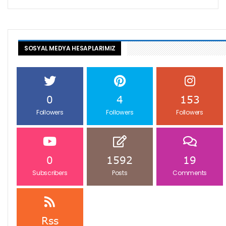
SOSYAL MEDYA HESAPLARIMIZ
0
4
153
Followers
Followers
Followers
0
1592
19
Subscribers
Posts
Comments
Rss