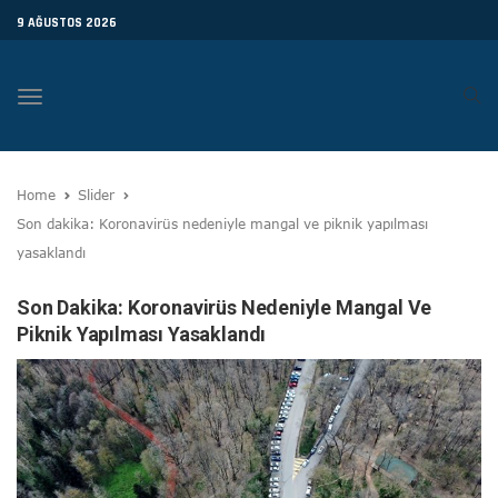
9 AĞUSTOS 2026
Toggle
navigation
Home
Slider
Son dakika: Koronavirüs nedeniyle mangal ve piknik yapılması
yasaklandı
Son Dakika: Koronavirüs Nedeniyle Mangal Ve
Piknik Yapılması Yasaklandı