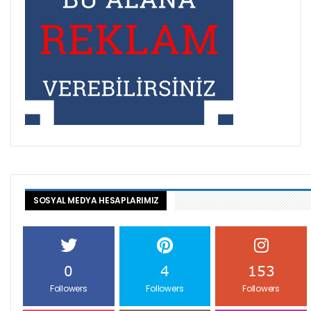
SOSYAL MEDYA HESAPLARIMIZ
0
4
153
Followers
Followers
Followers