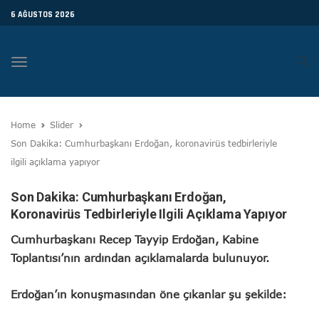
6 AĞUSTOS 2026
Toggle
navigation
Home
Slider
Son Dakika: Cumhurbaşkanı Erdoğan, koronavirüs tedbirleriyle
ilgili açıklama yapıyor
Son Dakika: Cumhurbaşkanı Erdoğan,
Koronavirüs Tedbirleriyle Ilgili Açıklama Yapıyor
Cumhurbaşkanı Recep Tayyip Erdoğan, Kabine
Toplantısı’nın ardından açıklamalarda bulunuyor.
Erdoğan’ın konuşmasından öne çıkanlar şu şekilde: