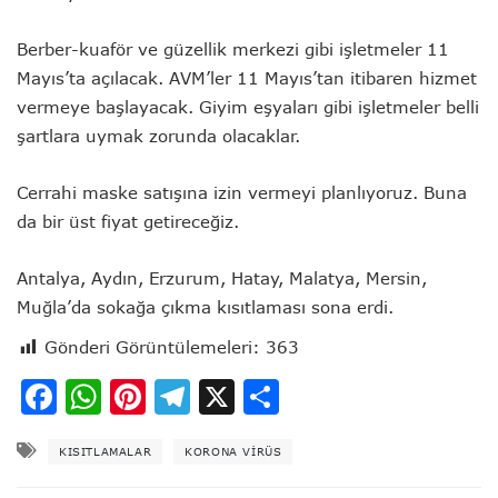
Berber-kuaför ve güzellik merkezi gibi işletmeler 11
Mayıs’ta açılacak. AVM’ler 11 Mayıs’tan itibaren hizmet
vermeye başlayacak. Giyim eşyaları gibi işletmeler belli
şartlara uymak zorunda olacaklar.
Cerrahi maske satışına izin vermeyi planlıyoruz. Buna
da bir üst fiyat getireceğiz.
Antalya, Aydın, Erzurum, Hatay, Malatya, Mersin,
Muğla’da sokağa çıkma kısıtlaması sona erdi.
Gönderi Görüntülemeleri:
363
Facebook
WhatsApp
Pinterest
Telegram
X
Share
KISITLAMALAR
KORONA VIRÜS