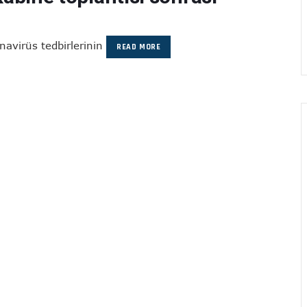
avirüs tedbirlerinin
READ MORE