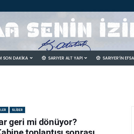
 SON DAKİKA
SARIYER ALT YAPI
SARIYER’IN EFS
RLER
SLIDER
lar geri mi dönüyor?
bine toplantısı sonrası