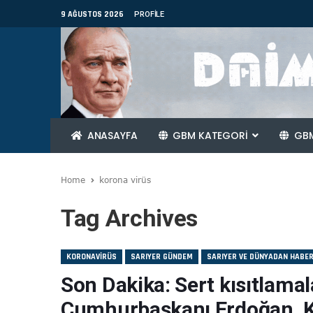
9 AĞUSTOS 2026
PROFILE
ANASAYFA
GBM KATEGORİ
GBM
Home
korona virüs
Tag Archives
KORONAVIRÜS
SARIYER GÜNDEM
SARIYER VE DÜNYADAN HABE
Son Dakika: Sert kısıtlama
Cumhurbaşkanı Erdoğan, Ka