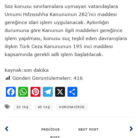
Söz konusu sınırlamalara uymayan vatandaşlara
Umumi Hıfzıssıhha Kanununun 282’nci maddesi
gereğince idari işlem uygulanacak. Aykırılığın
durumuna göre Kanunun ilgili maddeleri gereğince
işlem yapılması, konusu suç teşkil eden davranışlara
ilişkin Türk Ceza Kanununun 195 inci maddesi
kapsamında gerekli adli işlem başlatılacak.
kaynak:son dakika
Gönderi Görüntülemeleri:
416
Facebook
WhatsApp
Pinterest
Telegram
X
Share
20 YAŞ
65 YAŞ
KORONAVIRÜS
PREVIOUS
NEXT POST
POST