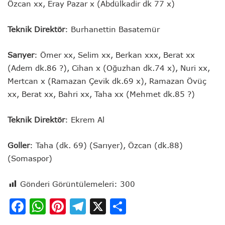
Özcan xx, Eray Pazar x (Abdülkadir dk 77 x)
Teknik Direktör
: Burhanettin Basatemür
Sarıyer
: Ömer xx, Selim xx, Berkan xxx, Berat xx
(Adem dk.86 ?), Cihan x (Oğuzhan dk.74 x), Nuri xx,
Mertcan x (Ramazan Çevik dk.69 x), Ramazan Övüç
xx, Berat xx, Bahri xx, Taha xx (Mehmet dk.85 ?)
Teknik Direktör
: Ekrem Al
Goller
: Taha (dk. 69) (Sarıyer), Özcan (dk.88)
(Somaspor)
Gönderi Görüntülemeleri:
300
Facebook
WhatsApp
Pinterest
Telegram
X
Share