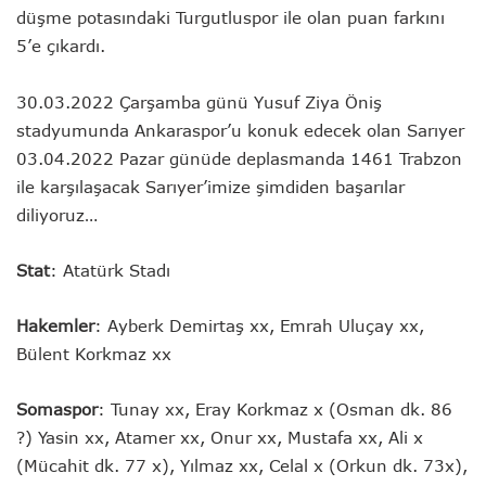
düşme potasındaki Turgutluspor ile olan puan farkını
5’e çıkardı.
30.03.2022 Çarşamba günü Yusuf Ziya Öniş
stadyumunda Ankaraspor’u konuk edecek olan Sarıyer
03.04.2022 Pazar günüde deplasmanda 1461 Trabzon
ile karşılaşacak Sarıyer’imize şimdiden başarılar
diliyoruz…
Stat
: Atatürk Stadı
Hakemler
: Ayberk Demirtaş xx, Emrah Uluçay xx,
Bülent Korkmaz xx
Somaspor
: Tunay xx, Eray Korkmaz x (Osman dk. 86
?) Yasin xx, Atamer xx, Onur xx, Mustafa xx, Ali x
(Mücahit dk. 77 x), Yılmaz xx, Celal x (Orkun dk. 73x),