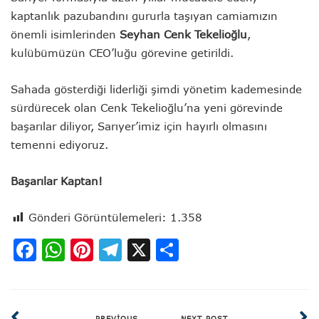
kaptanlık pazubandını gururla taşıyan camiamızın
önemli isimlerinden
Seyhan Cenk Tekelioğlu
,
kulübümüzün CEO’luğu görevine getirildi.
Sahada gösterdiği liderliği şimdi yönetim kademesinde
sürdürecek olan Cenk Tekelioğlu’na yeni görevinde
başarılar diliyor, Sarıyer’imiz için hayırlı olmasını
temenni ediyoruz.
Başarılar Kaptan!
Gönderi Görüntülemeleri:
1.358
Facebook
WhatsApp
Pinterest
Telegram
X
Share
PREVIOUS
NEXT POST