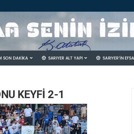
 SON DAKİKA
SARIYER ALT YAPI
SARIYER’IN EFS
NU KEYFİ 2-1