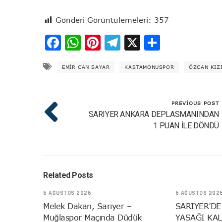
Gönderi Görüntülemeleri:
357
Facebook
WhatsApp
Pinterest
Telegram
X
Share
EMIR CAN SAYAR
KASTAMONUSPOR
ÖZCAN KIZ
PREVIOUS POST
SARIYER ANKARA DEPLASMANINDAN
1 PUAN İLE DÖNDÜ
Related Posts
6 AĞUSTOS 2026
6 AĞUSTOS 202
Melek Dakan, Sarıyer –
SARIYER’DE
Muğlaspor Maçında Düdük
YASAĞI KAL