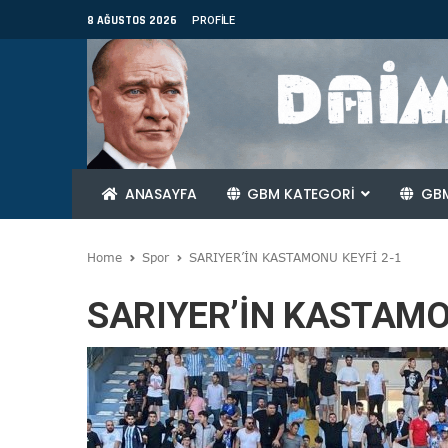
8 AĞUSTOS 2026
PROFILE
ANASAYFA
GBM KATEGORİ
GBM
Home
Spor
SARIYER’İN KASTAMONU KEYFİ 2-1
SARIYER’İN KASTAMO