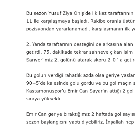
Bu sezon Yusuf Ziya Öniş’de ilk kez taraftarını
11 ile karşılaşmaya başladı. Rakibe oranla üstün
pozisyondan yararlanamadı. karşılaşmanın ilk yarı
2. Yarıda taraftarının desteğini de arkasına al
getirdi. 75. dakikada tekrar sahneye çıkan isi
Sarıyer’imiz 2. golünü atarak skoru 2-0 ‘ a getir
Bu golün verdiği rahatlık azda olsa geriye yasl
90+5’de kalesinde golü gördü ve bu gol maçın sk
Kastamonuspor’u Emir Can Sayar’ın attığı 2 gol 
sıraya yükseldi.
Emir Can geriye bıraktığımız 2 haftada gol sayısı
sezon başlangıcını yaptı diyebiliriz. İnşallah hep