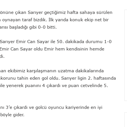
n önüne çıkan Sarıyer geçtiğimiz hafta sahaya sürülen
 oynayan taraf bizdik. İlk yarıda konuk ekip net bir
sı başladığı gibi 0-0 bitti.
an Sarıyer Emir Can Sayar ile 50. dakikada durumu 1-0
m Emir Can Sayar oldu Emir hem kendisinin hemde
di.
anan ekibimiz karşılaşmanın uzatma dakikalarında
orunu tahin eden gol oldu. Sarıyer ligin 2. haftasında
ile yenerek puanını 4 çıkardı ve puan cetvelinde 5.
nı 3’e çıkardı ve golcü oyuncu kariyerinde en iyi
 böyle gider.