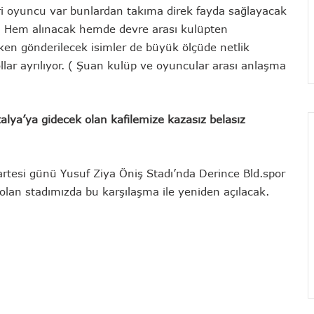
eri oyuncu var bunlardan takıma direk fayda sağlayacak
r. Hem alınacak hemde devre arası kulüpten
rken gönderilecek isimler de büyük ölçüde netlik
ollar ayrılıyor. ( Şuan kulüp ve oyuncular arası anlaşma
alya’ya gidecek olan kafilemize kazasız belasız
rtesi günü Yusuf Ziya Öniş Stadı’nda Derince Bld.spor
a olan stadımızda bu karşılaşma ile yeniden açılacak.