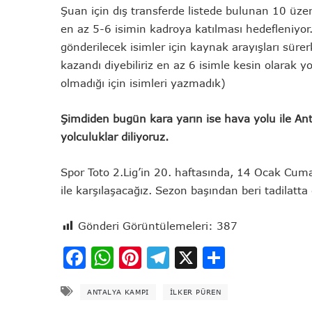
Şuan için dış transferde listede bulunan 10 üz
en az 5-6 isimin kadroya katılması hedefleniyo
gönderilecek isimler için kaynak arayışları süre
kazandı diyebiliriz en az 6 isimle kesin olarak y
olmadığı için isimleri yazmadık)
Şimdiden bugün kara yarın ise hava yolu ile Ant
yolculuklar diliyoruz.
Spor Toto 2.Lig’in 20. haftasında, 14 Ocak Cuma
ile karşılaşacağız. Sezon başından beri tadilatt
Gönderi Görüntülemeleri:
387
Facebook
WhatsApp
Pinterest
Telegram
X
Share
ANTALYA KAMPI
ILKER PÜREN