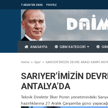
7 AĞUSTOS 2026
PROFILE
ANASAYFA
GBM KATEGORİ
GBM
Home
Spor
SARIYER’İMİZİN DEVRE ARASI KAMPI ANTA
SARIYER’İMİZİN DEVR
ANTALYA’DA
Teknik Direktör İlker Püren yönetimindeki Sarıye
hazırlıklarına 27 Aralık Çarşamba günü yapacağ