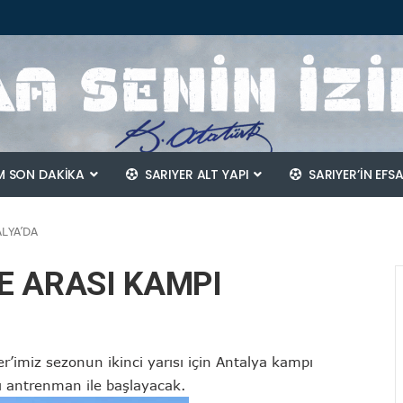
 SON DAKİKA
SARIYER ALT YAPI
SARIYER’IN EFS
LYA’DA
E ARASI KAMPI
r’imiz sezonun ikinci yarısı için Antalya kampı
ı antrenman ile başlayacak.