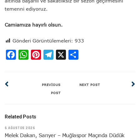
altında başarılı ve sakatlıksız bir sezon geçirmesini
temenni ediyoruz.
Camiamıza hayırlı olsun.
Gönderi Görüntülemeleri:
933
Facebook
WhatsApp
Pinterest
Telegram
X
Share
PREVIOUS
NEXT POST
POST
Related Posts
6 AĞUSTOS 2026
Melek Dakan, Sarıyer – Muğlaspor Maçında Düdük