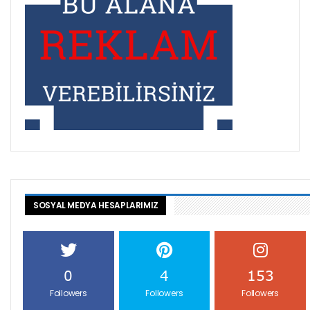
SOSYAL MEDYA HESAPLARIMIZ
0
4
153
Followers
Followers
Followers