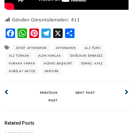
Gönderi Görüntülemeleri:
411
Facebook
WhatsApp
Pinterest
Telegram
X
Share
AFJET AFYONSPOR
AFYONSPOR
ALI TÜRK
ALI TÜRKAN
ALIM HARLAK
DOĞUKAN EMEKSIZ
FURKAN YAMAN
HÜSNÜ BAŞKURT
ISMAIL AYAZ
KUBILAY AKYÜZ
SARIYER
PREVIOUS
NEXT POST
POST
Related Posts