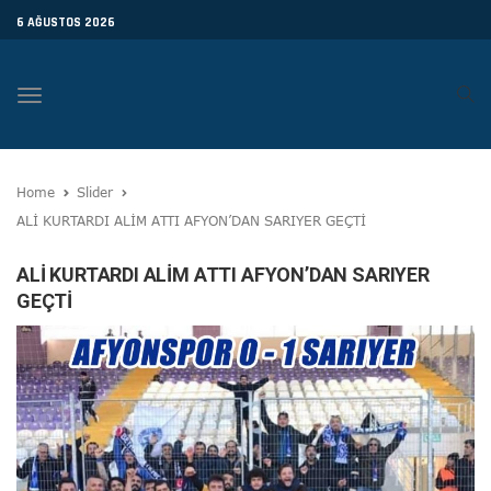
6 AĞUSTOS 2026
Toggle
navigation
Home
Slider
ALİ KURTARDI ALİM ATTI AFYON’DAN SARIYER GEÇTİ
ALİ KURTARDI ALİM ATTI AFYON’DAN SARIYER
GEÇTİ