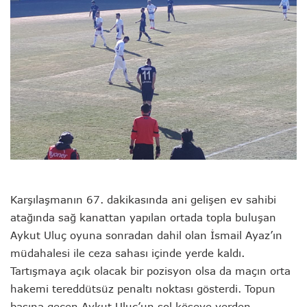
Karşılaşmanın 67. dakikasında ani gelişen ev sahibi
atağında sağ kanattan yapılan ortada topla buluşan
Aykut Uluç oyuna sonradan dahil olan İsmail Ayaz’ın
müdahalesi ile ceza sahası içinde yerde kaldı.
Tartışmaya açık olacak bir pozisyon olsa da maçın orta
hakemi tereddütsüz penaltı noktası gösterdi. Topun
başına geçen Aykut Uluç’un sol köşeye yerden