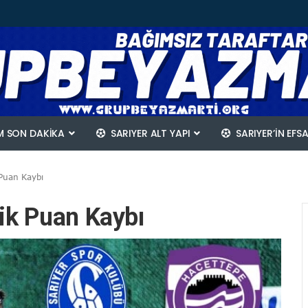
 SON DAKİKA
SARIYER ALT YAPI
SARIYER’IN EFS
Puan Kaybı
ik Puan Kaybı