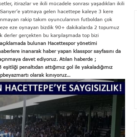
er, itirazlar ve ikili mücadele sonrası yaşadıkları ikili
ta Sarıyer’e yatmaya gelen hacettepe kaleye 3 kere
lunmayan rakip takım oyuncularının futboldan çok
 eze eze oynayan bizdik 90+ dakikalarda 2 topumuz
k derler gerçekten bu karşılaşmada top bizi
 açıklamada bulunan Hacettespor yönetimi
 haberlere inanarak haber yapan klasspor sayfasını da
çınmaya davet ediyoruz. Atılan haberde ;
eşitliği penaltıdan attığımız gol ile yakaladığımız
rupbeyazmartı olarak kınıyoruz…