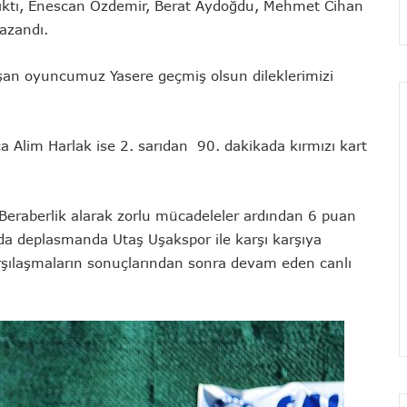
ıktı, Enescan Özdemir, Berat Aydoğdu, Mehmet Cihan
kazandı.
ışan oyuncumuz Yasere geçmiş olsun dileklerimizi
ca Alim Harlak ise 2. sarıdan 90. dakikada kırmızı kart
Beraberlik alarak zorlu mücadeleler ardından 6 puan
nda deplasmanda Utaş Uşakspor ile karşı karşıya
ılaşmaların sonuçlarından sonra devam eden canlı