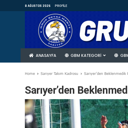
8 AĞUSTOS 2026
PROFILE
ANASAYFA
GBM KATEGORİ
GBM
Home
Sarıyer Takım Kadrosu
Sarıyer’den Beklenmedik 
Sarıyer’den Beklenmed