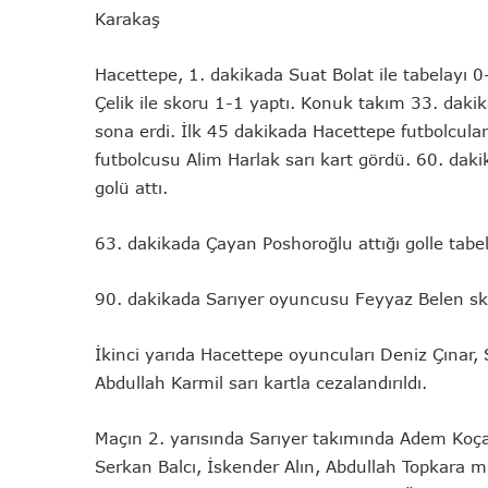
Karakaş
Hacettepe, 1. dakikada Suat Bolat ile tabelayı 0
Çelik ile skoru 1-1 yaptı. Konuk takım 33. dakik
sona erdi. İlk 45 dakikada Hacettepe futbolcula
futbolcusu Alim Harlak sarı kart gördü. 60. da
golü attı.
63. dakikada Çayan Poshoroğlu attığı golle tabe
90. dakikada Sarıyer oyuncusu Feyyaz Belen sko
İkinci yarıda Hacettepe oyuncuları Deniz Çınar,
Abdullah Karmil sarı kartla cezalandırıldı.
Maçın 2. yarısında Sarıyer takımında Adem Koç
Serkan Balcı, İskender Alın, Abdullah Topkara m