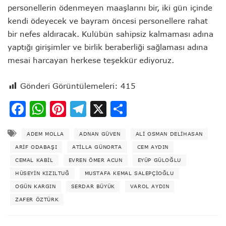
personellerin ödenmeyen maaşlarını bir, iki gün içinde
kendi ödeyecek ve bayram öncesi personellere rahat
bir nefes aldıracak. Kulübün sahipsiz kalmaması adına
yaptığı girişimler ve birlik beraberliği sağlaması adına
mesai harcayan herkese teşekkür ediyoruz.
Gönderi Görüntülemeleri:
415
Facebook
WhatsApp
Pinterest
Telegram
X
Share
ADEM MOLLA
ADNAN GÜVEN
ALI OSMAN DELIHASAN
ARIF ODABAŞI
ATILLA GÜNORTA
CEM AYDIN
CEMAL KABIL
EVREN ÖMER ACUN
EYÜP GÜLOĞLU
HÜSEYIN KIZILTUĞ
MUSTAFA KEMAL SALEPÇIOĞLU
OGÜN KARGIN
SERDAR BÜYÜK
VAROL AYDIN
ZAFER ÖZTÜRK