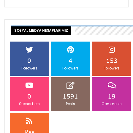
SOSYAL MEDYA HESAPLARIMIZ
0
4
153
Followers
Followers
Followers
0
1591
19
Subscribers
Posts
Comments
Rss