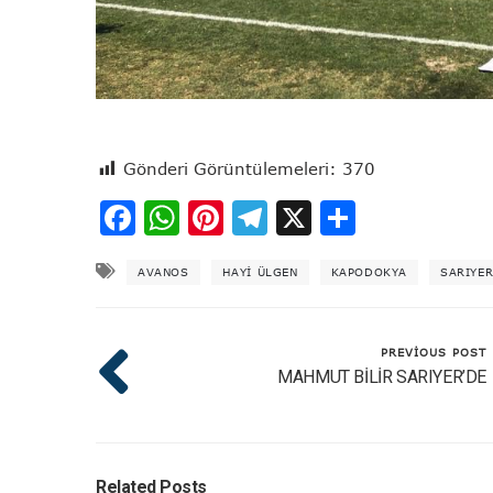
Gönderi Görüntülemeleri:
370
Facebook
WhatsApp
Pinterest
Telegram
X
Share
AVANOS
HAYI ÜLGEN
KAPODOKYA
SARIYE
PREVIOUS POST
MAHMUT BİLİR SARIYER’DE
Related Posts