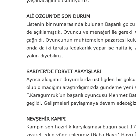
yaşanacağını düşünüyoruz.
ALİ ÖZGÜN’DE SON DURUM
Listenin bir numarasında bulunan Başarılı golc
de açıklamıştık. Oyuncu ve menajeri ile gerekli
çağrıldı. Oyuncunun muhtemelen pazartesi kulüp
onda da iki tarafta fedakarlık yapar ise hafta i
yakın diyebiliriz.
SARIYER’DE FORVET ARAYIŞLARI
Ayrıca aldığımız duyumlarda üst ligden bir golcü i
olup olmadığını araştırdığımızda gündeme yeni 
F.Karagümrük’ün başarılı oyuncusu Mehmet Bat
geçildi. Gelişmeleri paylaşmaya devam edeceğiz
NEVŞEHİR KAMPI
Kampın son hazırlık karşılaşması bugün saat 17
ziyaret eden yöneticilerimiz (Baba Hayri) Hayri