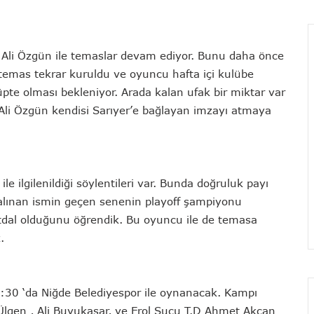
ü Ali Özgün ile temaslar devam ediyor. Bunu daha önce
 temas tekrar kuruldu ve oyuncu hafta içi kulübe
te olması bekleniyor. Arada kalan ufak bir miktar var
çi Ali Özgün kendisi Sarıyer’e bağlayan imzayı atmaya
le ilgilenildiği söylentileri var. Bunda doğruluk payı
alınan ismin geçen senenin playoff şampiyonu
dal olduğunu öğrendik. Bu oyuncu ile de temasa
.
:30 ‘da Niğde Belediyespor ile oynanacak. Kampı
 Ülgen , Ali Buyukasar, ve Erol Sucu T.D Ahmet Akcan