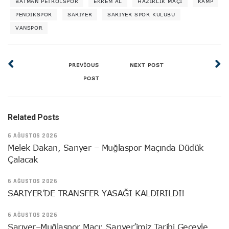
BATMAN PETROLSPOR
EKREM AL
HAZIRLIK MAÇI
KAMP
PENDIKSPOR
SARIYER
SARIYER SPOR KULUBU
VANSPOR
PREVIOUS
NEXT POST
POST
Related Posts
6 AĞUSTOS 2026
Melek Dakan, Sarıyer – Muğlaspor Maçında Düdük
Çalacak
6 AĞUSTOS 2026
SARIYER’DE TRANSFER YASAĞI KALDIRILDI!
6 AĞUSTOS 2026
Sarıyer–Muğlaspor Maçı: Sarıyer’imiz Tarihi Geceyle