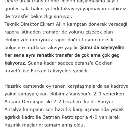
Devre arası transferinde liglerin başlamasına sayılı
günler kala halen yeterli takviyeyi yapmayan ekibimiz
de transfer belirsizliği sürüyor.
Teknik Direktör Ekrem Al’ın kamptan dönerek vereceği
rapora istinaden transfer de yolunu çizecek olan
ekibimizde umuyoruz rapor doğrultusunda eksik
bölgelere mutlaka takviye yapılır.
Şunu da söyleyelim
her sene aynı rahatlık transfer de çok ama çok geç
kalıyoruz.
Şuana kadar sadece defans’a Gökhan
forvet’e ise Furkan takviyeleri yapıldı.
Hazırlık kampında oynanan karşılaşmalarda as kadroya
yakın sahaya çıkan ekibimiz Vanspor’u 2-0 yenerken
Ankara Demirspor ile 2-2 berabere kaldı. Sarıyer
Antalya kampının son hazırlık karşılaşmasında yedek
ağırlıklı kadro ile Batman Petrolspor’a 4-0 yenilerek
hazırlık maçlarını tamamlamış oldu.