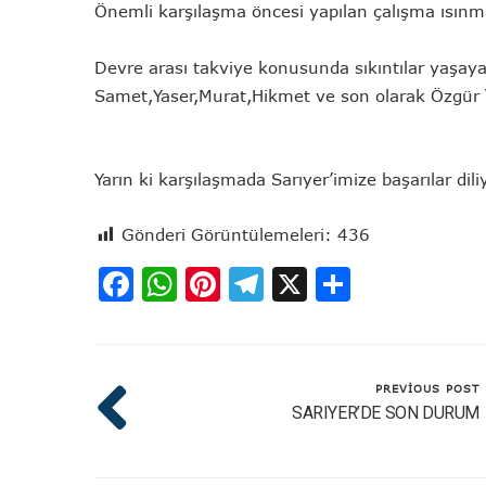
Önemli karşılaşma öncesi yapılan çalışma ısınma
Devre arası takviye konusunda sıkıntılar yaşay
Samet,Yaser,Murat,Hikmet ve son olarak Özgür ‘
Yarın ki karşılaşmada Sarıyer’imize başarılar dili
Gönderi Görüntülemeleri:
436
Facebook
WhatsApp
Pinterest
Telegram
X
Share
PREVIOUS POST
SARIYER’DE SON DURUM