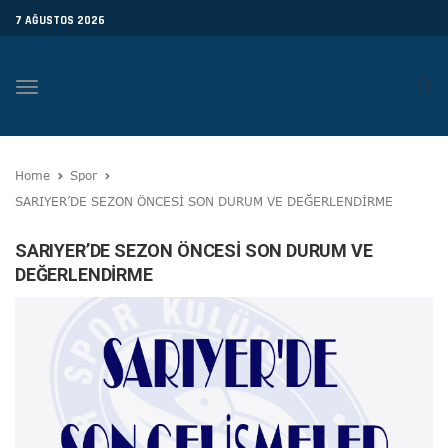
7 AĞUSTOS 2026
Toggle
navigation
Home
Spor
SARIYER’DE SEZON ÖNCESİ SON DURUM VE DEĞERLENDİRME
SARIYER’DE SEZON ÖNCESİ SON DURUM VE
DEĞERLENDİRME