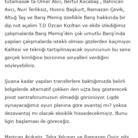
tutamasak ta Ömer Alıcı, Bertul Kocabaş , Bahrican
Avcı, Nuri Terliksiz, Hüsnü Başkurt, Ramazan Çevik,
Altuğ Taş ve Barış Memiş özellikle Barış hakkında bir
dip not açalım T.D Özcan Kızıltan ve ekibi izlediğimiz
çalışmalarda Barış Memiş’den çok umutlu Barış’ında
yapılan çalışmalarda istekli olması gözlerden kaçmıyor.
Kalitesi ve tekniği tartışılmayacak oyuncunun bu sene
gerçek kimliğine bürünme sinyalleri verdiğini
söyleyebiliriz.
Şuana kadar yapılan transferlere baktığımızda belirli
bölgelerde alternatif çokken ileri uçta boy gösterecek
pivot santraforumuzun olmadığı görünüyor. Ligde
oynayacağımız oyun planına göre avantaj mı? yoksa
dezavantaj mı olacak eksiklik hissedecekmiyiz. Bunu
ligin başlaması ile göreceğiz.
Mertcan Açıkgöz, Taha Yalçıner ve Ramazan Övüç gibi