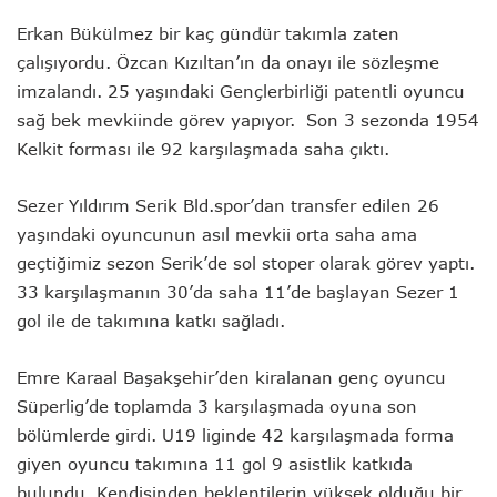
Erkan Bükülmez bir kaç gündür takımla zaten
çalışıyordu. Özcan Kızıltan’ın da onayı ile sözleşme
imzalandı. 25 yaşındaki Gençlerbirliği patentli oyuncu
sağ bek mevkiinde görev yapıyor. Son 3 sezonda 1954
Kelkit forması ile 92 karşılaşmada saha çıktı.
Sezer Yıldırım Serik Bld.spor’dan transfer edilen 26
yaşındaki oyuncunun asıl mevkii orta saha ama
geçtiğimiz sezon Serik’de sol stoper olarak görev yaptı.
33 karşılaşmanın 30’da saha 11’de başlayan Sezer 1
gol ile de takımına katkı sağladı.
Emre Karaal Başakşehir’den kiralanan genç oyuncu
Süperlig’de toplamda 3 karşılaşmada oyuna son
bölümlerde girdi. U19 liginde 42 karşılaşmada forma
giyen oyuncu takımına 11 gol 9 asistlik katkıda
bulundu. Kendisinden beklentilerin yüksek olduğu bir