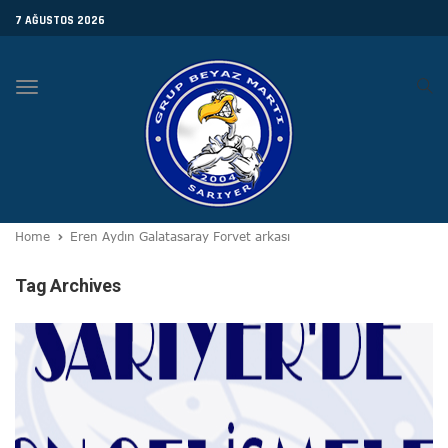
7 AĞUSTOS 2026
Toggle
navigation
Home
Eren Aydın Galatasaray Forvet arkası
Tag Archives