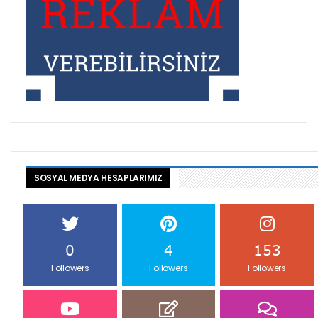
SOSYAL MEDYA HESAPLARIMIZ
0
4
153
Followers
Followers
Followers