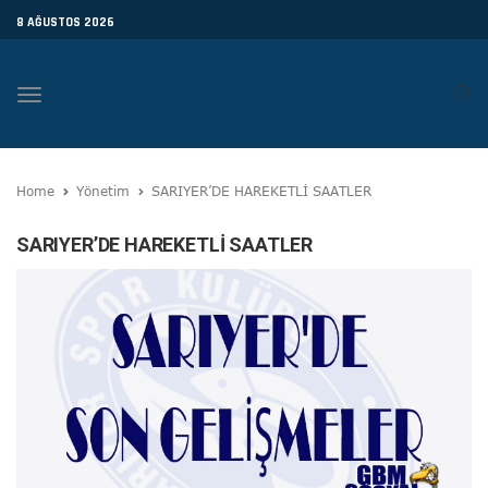
8 AĞUSTOS 2026
Toggle
navigation
Home
Yönetim
SARIYER’DE HAREKETLİ SAATLER
SARIYER’DE HAREKETLİ SAATLER