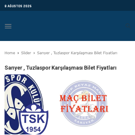
8 AĞUSTOS 2026
Toggle
navigation
Home
Slider
Sarıyer , Tuzlaspor Karşılaşması Bilet Fiyatları
Sarıyer , Tuzlaspor Karşılaşması Bilet Fiyatları