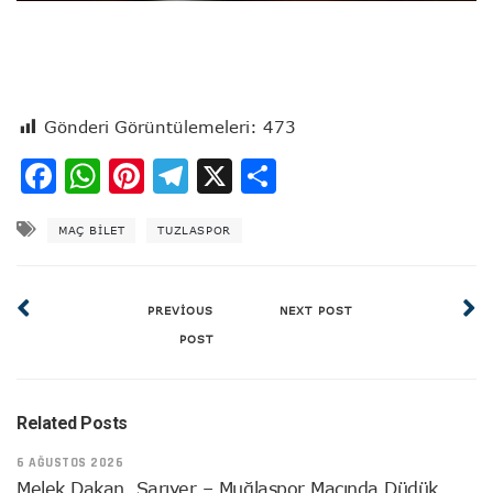
Gönderi Görüntülemeleri:
473
Facebook
WhatsApp
Pinterest
Telegram
X
Share
MAÇ BILET
TUZLASPOR
PREVIOUS
NEXT POST
POST
Related Posts
6 AĞUSTOS 2026
Melek Dakan, Sarıyer – Muğlaspor Maçında Düdük