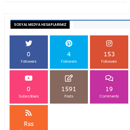
SOSYAL MEDYA HESAPLARIMIZ
0
4
153
Followers
Followers
Followers
0
1591
19
Subscribers
Posts
Comments
Rss