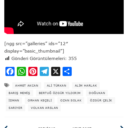
[ngg src=”galleries” ids=”12″
display=”basic_thumbnail”]
Gönderi Görüntülemeleri:
355
Facebook
WhatsApp
Pinterest
Telegram
X
Share
AHMET AKCAN
ALI TÜRKAN
ALIM HARLAK
BARIŞ MEMIŞ
BERTUĞ ÖZGÜR YILDIRIM
DOĞUKAN
IDMAN
ORHAN KEÇELI
OZAN SOLAK
ÖZGÜR ÇELIK
SARIYER
VOLKAN ARSLAN