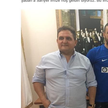
Şaban’a Sarıyer’imize hoş geldin diyoruz. Bu im