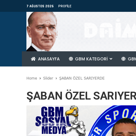
7 AĞUSTOS 2026
PROFILE
ANASAYFA
GBM KATEGORİ
GBM
Home
Slider
ŞABAN ÖZEL SARIYERDE
ŞABAN ÖZEL SARIYE