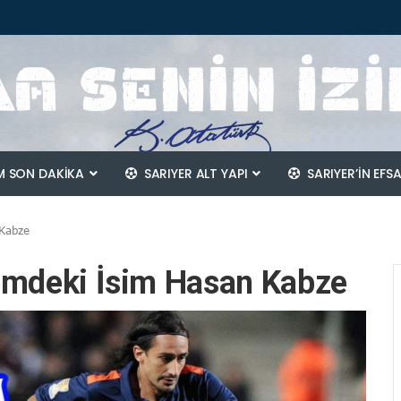
 SON DAKİKA
SARIYER ALT YAPI
SARIYER’IN EFS
 Kabze
demdeki İsim Hasan Kabze