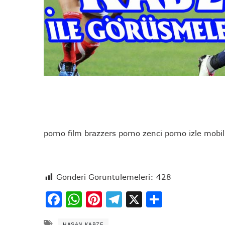
porno film brazzers porno zenci porno izle mobi
Gönderi Görüntülemeleri:
428
Facebook
WhatsApp
Pinterest
Telegram
X
Share
HASAN KABZE