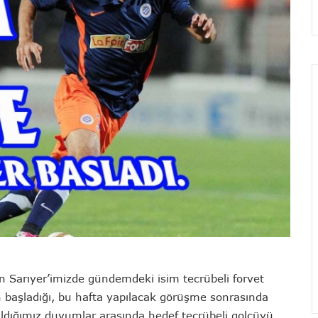
n Sarıyer’imizde gündemdeki isim tecrübeli forvet
başladığı, bu hafta yapılacak görüşme sonrasında
dığımız duyumlar arasında hedef tecrübeli golcüyü