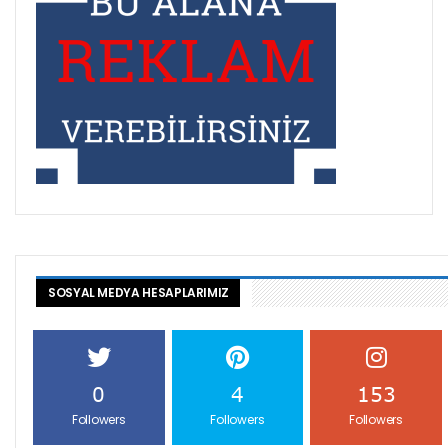
SOSYAL MEDYA HESAPLARIMIZ
0
4
153
Followers
Followers
Followers