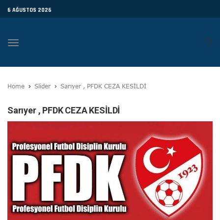
6 AĞUSTOS 2026
Toggle
navigation
Home
Slider
Sarıyer , PFDK CEZA KESİLDİ
Sarıyer , PFDK CEZA KESİLDİ