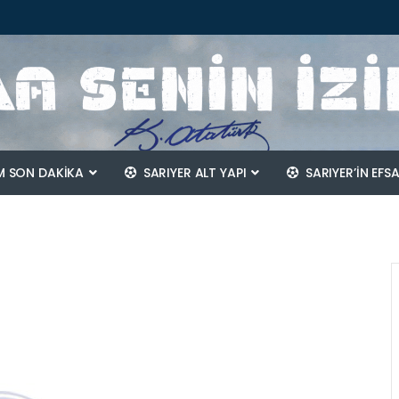
 SON DAKİKA
SARIYER ALT YAPI
SARIYER’IN EFS