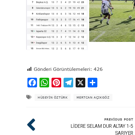
Gönderi Görüntülemeleri:
426
Facebook
WhatsApp
Pinterest
Telegram
X
Share
HÜSEYIN ÖZTÜRK
MERTCAN AÇIKGÖZ
PREVIOUS POST
LİDERE SELAM DUR ALTAY 1-5
SARIYER