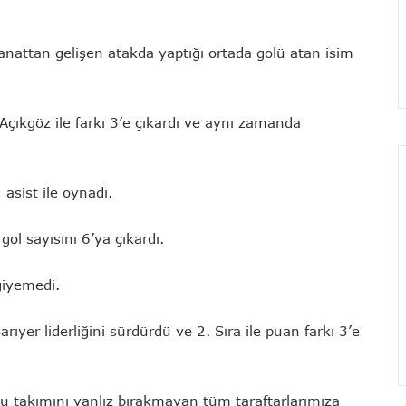
anattan gelişen atakda yaptığı ortada golü atan isim
Açıkgöz ile farkı 3’e çıkardı ve aynı zamanda
 asist ile oynadı.
ol sayısını 6’ya çıkardı.
 giyemedi.
ıyer liderliğini sürdürdü ve 2. Sıra ile puan farkı 3’e
 takımını yanlız bırakmayan tüm taraftarlarımıza