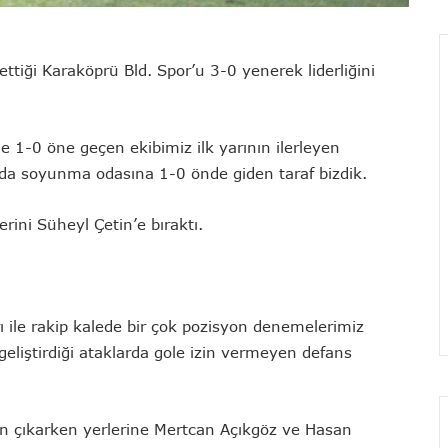
ttiği Karaköprü Bld. Spor’u 3-0 yenerek liderliğini
 1-0 öne geçen ekibimiz ilk yarının ilerleyen
kada soyunma odasına 1-0 önde giden taraf bizdik.
rini Süheyl Çetin’e bıraktı.
arı ile rakip kalede bir çok pozisyon denemelerimiz
eliştirdiği ataklarda gole izin vermeyen defans
 çıkarken yerlerine Mertcan Açıkgöz ve Hasan