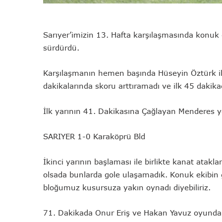
Sarıyer’imizin 13. Hafta karşılaşmasında konuk e
sürdürdü.
Karşılaşmanın hemen başında Hüseyin Öztürk ile
dakikalarında skoru arttıramadı ve ilk 45 daki
İlk yarının 41. Dakikasına Çağlayan Menderes ye
SARIYER 1-0 Karaköprü Bld
İkinci yarının başlaması ile birlikte kanat atakl
olsada bunlarda gole ulaşamadık. Konuk ekibin g
bloğumuz kusursuza yakın oynadı diyebiliriz.
71. Dakikada Onur Eriş ve Hakan Yavuz oyundan