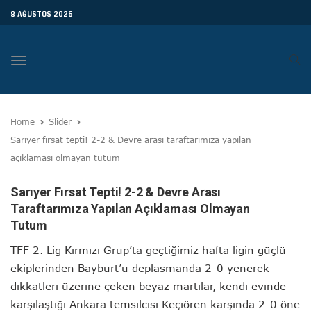
8 AĞUSTOS 2026
Toggle
navigation
Home
Slider
Sarıyer fırsat tepti! 2-2 & Devre arası taraftarımıza yapılan
açıklaması olmayan tutum
Sarıyer Fırsat Tepti! 2-2 & Devre Arası
Taraftarımıza Yapılan Açıklaması Olmayan
Tutum
TFF 2. Lig Kırmızı Grup’ta geçtiğimiz hafta ligin güçlü
ekiplerinden Bayburt’u deplasmanda 2-0 yenerek
dikkatleri üzerine çeken beyaz martılar, kendi evinde
karşılaştığı Ankara temsilcisi Keçiören karşında 2-0 öne