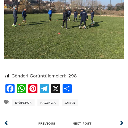
Gönderi Görüntülemeleri:
298
Facebook
WhatsApp
Pinterest
Telegram
X
Share
EYÜPSPOR
HAZIRLIK
IDMAN
PREVIOUS
NEXT POST